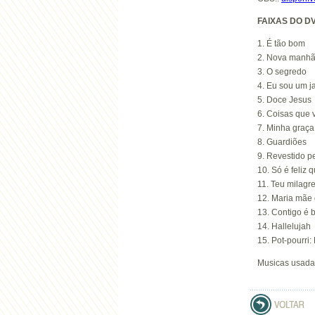
FAIXAS DO D
1. É tão bom
2. Nova manh
3. O segredo
4. Eu sou um j
5. Doce Jesus
6. Coisas que v
7. Minha graça
8. Guardiões
9. Revestido p
10. Só é feliz
11. Teu milagr
12. Maria mãe 
13. Contigo é
14. Hallelujah
15. Pot-pourri
Musicas usada