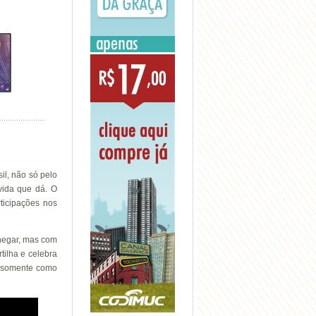
il, não só pelo
vida que dá. O
ticipações nos
hegar, mas com
tilha e celebra
o somente como