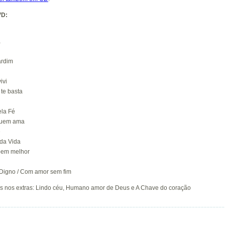
VD:
ã
ardim
ivi
 te basta
ela Fé
 quem ama
e
da Vida
 bem melhor
: Digno / Com amor sem fim
s nos extras: Lindo céu, Humano amor de Deus e A Chave do coração