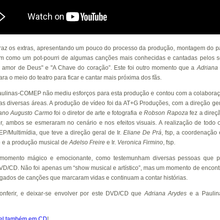
raz os extras, apresentando um pouco do processo da produção, montagem do pa
bem como um pot-pourri de algumas canções mais conhecidas e cantadas pelos se
 amor de Deus" e "A Chave do coração”. Este foi outro momento que a
Adriana
ara o meio do teatro para ficar e cantar mais próxima dos fãs.
aulinas-COMEP não mediu esforços para esta produção e contou com a colaboraç
nas diversas áreas. A produção de vídeo foi da AT+G Produções, com a direção ge
ano Augusto Carmo
foi o diretor de arte e fotografia e
Robson Rapoza
fez a direçã
er, ambos se esmeraram no cenário e nos efeitos visuais. A realização de todo o
/Multimídia, que teve a direção geral de Ir.
Eliane De Prá
, fsp, a coordenação e
sp e a produção musical de
Adelso Freire
e Ir.
Veronica Firmino
, fsp.
 momento mágico e emocionante, como testemunham diversas pessoas que pa
D/CD. Não foi apenas um “show musical e artístico”, mas um momento de encontr
gados de canções que marcaram vidas e continuam a contar histórias.
onferir, e deixar-se envolver por este DVD/CD que
Adriana Arydes
e a Paulin
vel também em CD
!