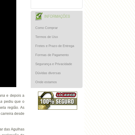
Como Comprar
Termos de Uso
Fretes e Prazo de Entrega
Formas de Pagamento
Segurança e Privacidade
Dúvidas diversas
Onde estamos
ana
e depois a
na
pediu que o
ela região. As
 carreira desde
ar das Agulhas