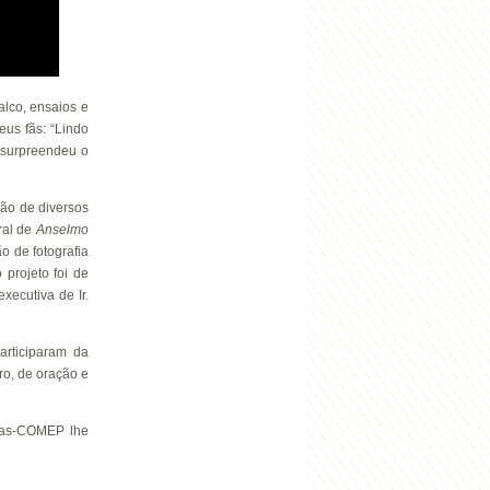
lco, ensaios e
us fãs: “Lindo
surpreendeu o
ão de diversos
ral de
Anselmo
o de fotografia
 projeto foi de
xecutiva de Ir.
rticiparam da
o, de oração e
as-COMEP lhe