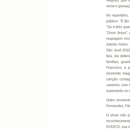
Negras) ,que f
show e gravaç
No repertório
público: “É tã
“Só é feliz qu
“Doce Jesus”,
roupagem nova.
Adelso
Freire
,
São José (03/2
fala, ela defe
famílias, gua
Francisco
, e 
momento mági
canção contag
caminho com f
superando os d
Outro momento
Fernandes, Fá
O show não po
reconhecimen
DVD/CD, sua mi