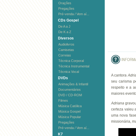
Orações
Pregações
Pré-venda / Vem aí...
CDs Gospel
De A a J
De K a Z
Diversos
Audiolivros
Camisetas
Correias
Técnica Corporal
Técnica Instrumental
Técnica Vocal
A cantora
Adri
DVDs
seu carisma p
Animações & Infantil
respeito e a a
Documentários
maiores evento
DVD / CD-ROM
Filmes
Adriana
gravo
Música Católica
certeza valeu 
Música Gospel
uma nova fase
Música Popular
missionária, 
Pregações
Pré-venda / Vem aí...
K7