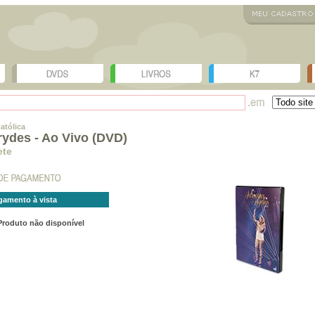
atólica
rydes - Ao Vivo (DVD)
ete
gamento à vista
Produto não disponível