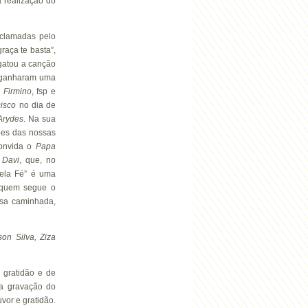
a realização do
aclamadas pelo
raça te basta”,
gatou a canção
, ganharam uma
 Firmino
, fsp e
isco
no dia de
Arydes
. Na sua
iões das nossas
convida o
Papa
o
Davi
, que, no
pela Fé” é uma
 quem segue o
ssa caminhada,
on Silva, Ziza
 gratidão e de
a gravação do
vor e gratidão.