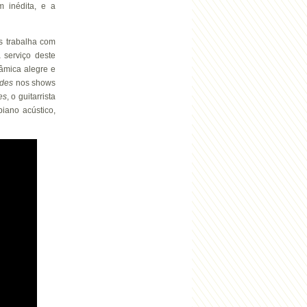
 inédita, e a
s trabalha com
serviço deste
âmica alegre e
ydes
nos shows
es
, o guitarrista
iano acústico,