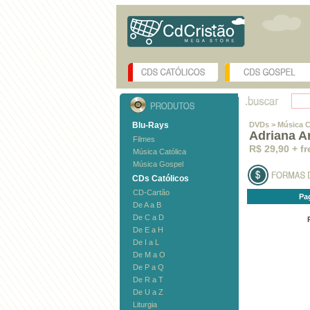
Blu-Rays
DVDs
> Música C
Adriana A
Filmes
R$ 29,90 + fr
Música Católica
Música Gospel
CDs Católicos
CD-Cartão
Pa
De A a B
De C a D
De E a H
De I a L
De M a O
De P a Q
De R a T
De U a Z
Liturgia