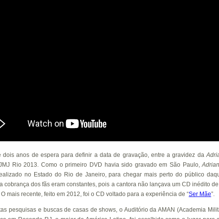
 dois anos de espera para definir a data de gravação, entre a gravidez da
Adri
 JMJ Rio 2013. Como o primeiro DVD havia sido gravado em São Paulo,
Adria
realizado no Estado do Rio de Janeiro, para chegar mais perto do público daqu
 a cobrança dos fãs eram constantes, pois a cantora não lançava um CD inédito de
O mais recente, feito em 2012, foi o CD voltado para a experiência de “
Ser Mãe
”.
tas pesquisas e buscas de casas de shows, o Auditório da AMAN (Academia Milit