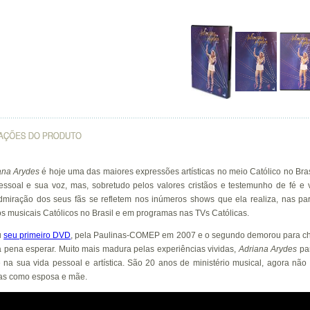
ana Arydes
é hoje uma das maiores expressões artísticas no meio Católico no Bras
essoal e sua voz, mas, sobretudo pelos valores cristãos e testemunho de fé e 
dmiração dos seus fãs se refletem nos inúmeros shows que ela realiza, nas par
s musicais Católicos no Brasil e em programas nas TVs Católicas.
u
seu primeiro DVD
, pela Paulinas-COMEP em 2007 e o segundo demorou para c
a pena esperar. Muito mais madura pelas experiências vividas,
Adriana Arydes
par
 na sua vida pessoal e artística. São 20 anos de ministério musical, agora nã
mas como esposa e mãe.