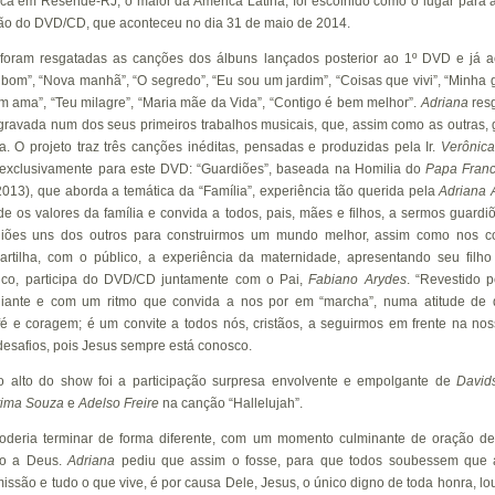
ica em Resende-RJ, o maior da América Latina, foi escolhido como o lugar para 
ão do DVD/CD, que aconteceu no dia 31 de maio de 2014.
, foram resgatadas as canções dos álbuns lançados posterior ao 1º DVD e já 
o bom”, “Nova manhã”, “O segredo”, “Eu sou um jardim”, “Coisas que vivi”, “Minha g
em ama”, “Teu milagre”, “Maria mãe da Vida”, “Contigo é bem melhor”.
Adriana
res
 gravada num dos seus primeiros trabalhos musicais, que, assim como as outras
 O projeto traz três canções inéditas, pensadas e produzidas pela Ir.
Verônica
 exclusivamente para este DVD: “Guardiões”, baseada na Homilia do
Papa Franc
013), que aborda a temática da “Família”, experiência tão querida pela
Adriana
nde os valores da família e convida a todos, pais, mães e filhos, a sermos guard
rdiões uns dos outros para construirmos um mundo melhor, assim como nos 
partilha, com o público, a experiência da maternidade, apresentando seu filh
co, participa do DVD/CD juntamente com o Pai,
Fabiano
Arydes
. “Revestido 
iante e com um ritmo que convida a nos por em “marcha”, numa atitude de
é e coragem; é um convite a todos nós, cristãos, a seguirmos em frente na no
esafios, pois Jesus sempre está conosco.
 alto do show foi a participação surpresa envolvente e empolgante de
Davids
tima Souza
e
Adelso Freire
na canção “Hallelujah”.
deria terminar de forma diferente, com um momento culminante de oração de
to a Deus.
Adriana
pediu que assim o fosse, para que todos soubessem que 
ssão e tudo o que vive, é por causa Dele, Jesus, o único digno de toda honra, lou