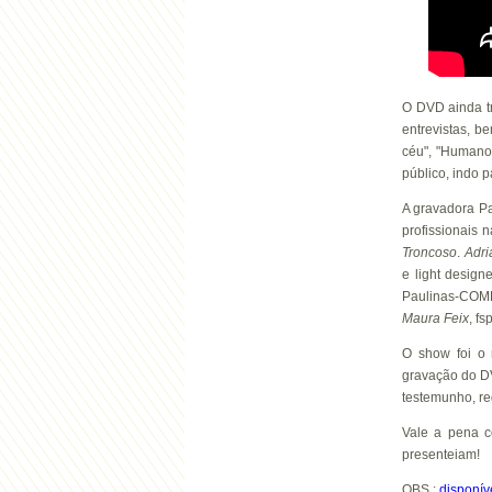
O DVD ainda t
entrevistas, 
céu", "Humano
público, indo p
A gravadora P
profissionais 
Troncoso
.
Adri
e light design
Paulinas-COMEP
Maura Feix
, f
O show foi o
gravação do DV
testemunho, re
Vale a pena c
presenteiam!
OBS.:
disponí