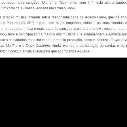
pot-pourri das canções “Digno” e “Com amor sem fim”, esta última também
e um coral de 12 vozes,
Adriana
encerrou o Show.
 a direção musical ficaram sob a responsabilidade de
Adelso
Freire
, que há ano
s
e Paulinas-COMEP, e que, com muito empenho, colocou os seus talentos a 
o uma roupagem nova e mais atual às canções, para que o show tivesse uma din
 show teve a participação da maioria dos músicos que acompanham a
Adriana
Ar
 outros convidados especialmente para esta produção, como o baterista
Felipe Alv
an Murilho
e o
Dedy Coutinho
. Ainda tivemos a participação de cordas e de p
Vitor Cortez
, pianista e tecladista que acompanha
Adriana
.