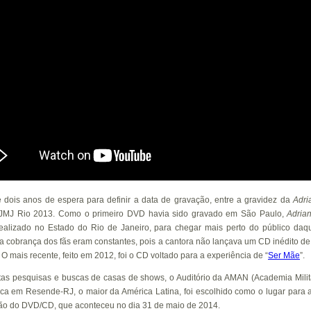
 dois anos de espera para definir a data de gravação, entre a gravidez da
Adri
 JMJ Rio 2013. Como o primeiro DVD havia sido gravado em São Paulo,
Adria
realizado no Estado do Rio de Janeiro, para chegar mais perto do público daqu
 a cobrança dos fãs eram constantes, pois a cantora não lançava um CD inédito de
O mais recente, feito em 2012, foi o CD voltado para a experiência de “
Ser Mãe
”.
tas pesquisas e buscas de casas de shows, o Auditório da AMAN (Academia Milit
ica em Resende-RJ, o maior da América Latina, foi escolhido como o lugar para 
ão do DVD/CD, que aconteceu no dia 31 de maio de 2014.