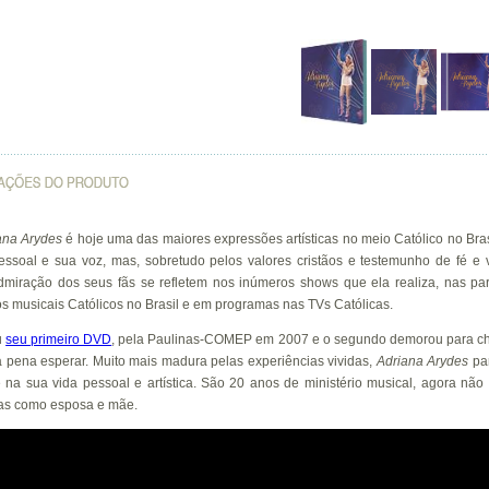
ana Arydes
é hoje uma das maiores expressões artísticas no meio Católico no Bras
essoal e sua voz, mas, sobretudo pelos valores cristãos e testemunho de fé e 
dmiração dos seus fãs se refletem nos inúmeros shows que ela realiza, nas par
s musicais Católicos no Brasil e em programas nas TVs Católicas.
u
seu primeiro DVD
, pela Paulinas-COMEP em 2007 e o segundo demorou para c
a pena esperar. Muito mais madura pelas experiências vividas,
Adriana Arydes
par
 na sua vida pessoal e artística. São 20 anos de ministério musical, agora nã
mas como esposa e mãe.