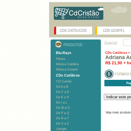
Blu-Rays
CDs Católicos
>
Adriana A
Filmes
R$ 21,90 + fr
Música Católica
Música Gospel
CDs Católicos
CD-Cartão
Pa
De A a B
De C a D
De E a H
De I a L
De M a O
Veja mais produt
De P a Q
De R a T
De U a Z
Liturgia