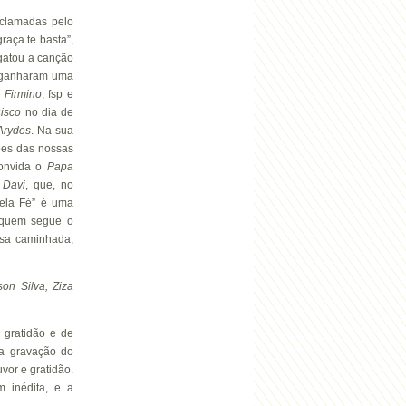
aclamadas pelo
raça te basta”,
gatou a canção
, ganharam uma
 Firmino
, fsp e
isco
no dia de
Arydes
. Na sua
iões das nossas
convida o
Papa
o
Davi
, que, no
pela Fé” é uma
 quem segue o
ssa caminhada,
on Silva, Ziza
 gratidão e de
a gravação do
vor e gratidão.
 inédita, e a