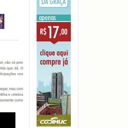
il, não só pelo
vida que dá. O
ticipações nos
hegar, mas com
tilha e celebra
o somente como