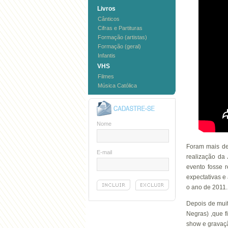
Livros
Cânticos
Cifras e Partituras
Formação (artistas)
Formação (geral)
Infantis
VHS
Filmes
Música Católica
Nome
Foram mais de
E-mail
realização da
evento fosse 
expectativas e
o ano de 2011. 
Depois de mui
Negras) ,que f
show e gravaç