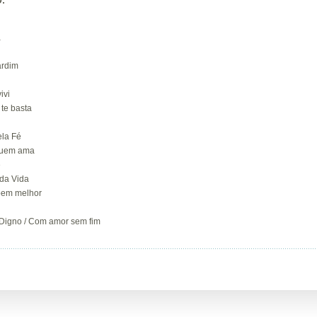
D:
ã
ardim
ivi
 te basta
ela Fé
 quem ama
e
da Vida
 bem melhor
: Digno / Com amor sem fim