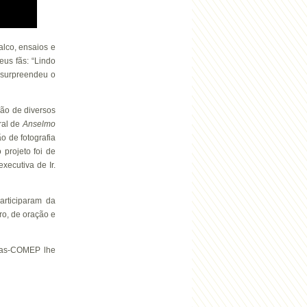
lco, ensaios e
us fãs: “Lindo
surpreendeu o
ão de diversos
ral de
Anselmo
o de fotografia
 projeto foi de
xecutiva de Ir.
rticiparam da
o, de oração e
as-COMEP lhe