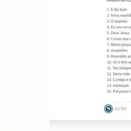
FAIXAS DO C
1. É tão bom
2. Nova manh
3. O segredo
4. Eu sou um j
5. Doce Jesus
6. Coisas que v
7. Minha graça
8. Guardiões
9. Revestido p
10. Só é feliz
11. Teu milagr
12. Maria mãe 
13. Contigo é
14. Hallelujah
15. Pot-pourri