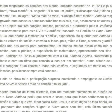
, foram resgatadas as canções dos álbuns lançados posterior ao 1º DVD e já 
o bom”, “Nova manhã”, “O segredo”, “Eu sou um jardim”, “Coisas que vivi”, “Minha g
em ama”, “Teu milagre”, “Maria mãe da Vida”, “Contigo é bem melhor”.
Adriana
res
 gravada num dos seus primeiros trabalhos musicais, que, assim como as outras
 O projeto traz três canções inéditas, pensadas e produzidas pela Ir.
Verônica
 exclusivamente para este DVD: “Guardiões”, baseada na Homilia do
Papa Franc
013), que aborda a temática da “Família”, experiência tão querida pela
Adriana
nde os valores da família e convida a todos, pais, mães e filhos, a sermos guard
rdiões uns dos outros para construirmos um mundo melhor, assim como nos 
partilha, com o público, a experiência da maternidade, apresentando seu filh
co, participa do DVD/CD juntamente com o Pai,
Fabiano
Arydes
. “Revestido 
iante e com um ritmo que convida a nos por em “marcha”, numa atitude de
é e coragem; é um convite a todos nós, cristãos, a seguirmos em frente na no
esafios, pois Jesus sempre está conosco.
 alto do show foi a participação surpresa envolvente e empolgante de
Davids
tima Souza
e
Adelso Freire
na canção “Hallelujah”.
deria terminar de forma diferente, com um momento culminante de oração de
to a Deus.
Adriana
pediu que assim o fosse, para que todos soubessem que 
ssão e tudo o que vive, é por causa Dele, Jesus, o único digno de toda honra, lou
pot-pourri das canções “Digno” e “Com amor sem fim”, esta última também