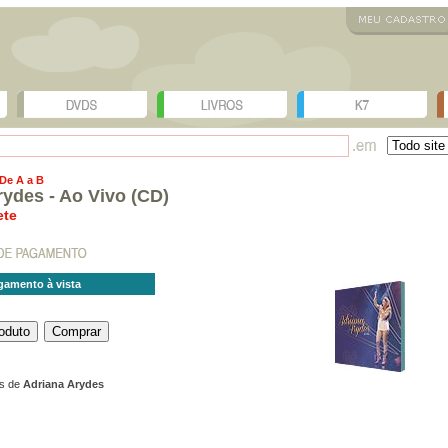
 De A a B
rydes - Ao Vivo (CD)
ete
gamento à vista
os de
Adriana Arydes