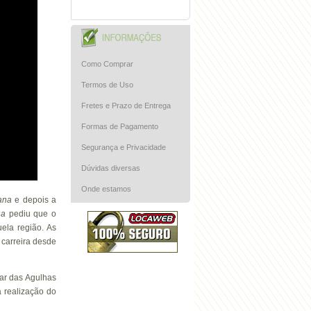
Como Comprar
Termos de Uso
Fretes e Prazo de Entrega
Formas de Pagamento
Segurança e Privacidade
Dúvidas diversas
Onde estamos
ana
e depois a
na
pediu que o
ela região. As
 carreira desde
ar das Agulhas
a realização do