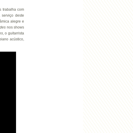
s trabalha com
serviço deste
âmica alegre e
ydes
nos shows
es
, o guitarrista
iano acústico,