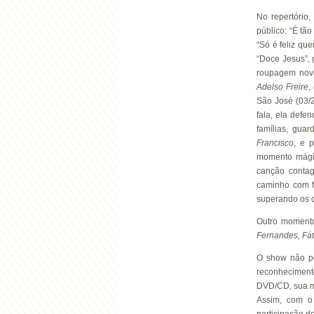
No repertório
público: “É tã
“Só é feliz qu
“Doce Jesus”,
roupagem nova.
Adelso
Freire
,
São José (03/2
fala, ela defe
famílias, gua
Francisco
, e 
momento mági
canção contag
caminho com f
superando os d
Outro momento
Fernandes, Fá
O show não po
reconhecimen
DVD/CD, sua mi
Assim, com o 