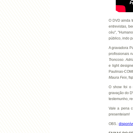
O DVD ainda t
entrevistas, 
céu", "Humano
público, indo p
A gravadora P
profissionais 
Troncoso
.
Adri
e light design
Paulinas-COMEP
Maura Feix
, f
O show foi o
gravação do DV
testemunho, re
Vale a pena c
presenteiam!
OBS.:
disponí