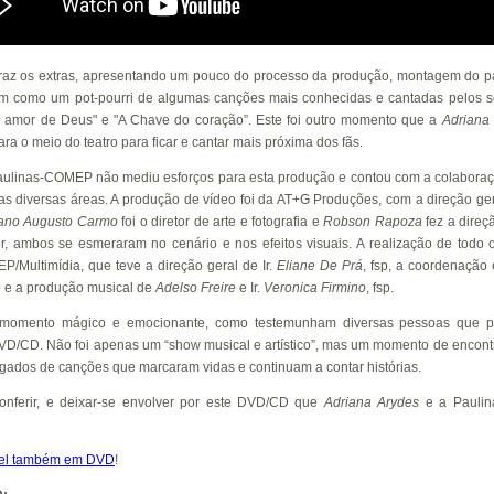
raz os extras, apresentando um pouco do processo da produção, montagem do pa
bem como um pot-pourri de algumas canções mais conhecidas e cantadas pelos se
 amor de Deus" e "A Chave do coração”. Este foi outro momento que a
Adriana
ara o meio do teatro para ficar e cantar mais próxima dos fãs.
aulinas-COMEP não mediu esforços para esta produção e contou com a colaboraç
nas diversas áreas. A produção de vídeo foi da AT+G Produções, com a direção ge
ano Augusto Carmo
foi o diretor de arte e fotografia e
Robson Rapoza
fez a direçã
er, ambos se esmeraram no cenário e nos efeitos visuais. A realização de todo o
/Multimídia, que teve a direção geral de Ir.
Eliane De Prá
, fsp, a coordenação e
sp e a produção musical de
Adelso Freire
e Ir.
Veronica Firmino
, fsp.
 momento mágico e emocionante, como testemunham diversas pessoas que pa
D/CD. Não foi apenas um “show musical e artístico”, mas um momento de encontr
gados de canções que marcaram vidas e continuam a contar histórias.
onferir, e deixar-se envolver por este DVD/CD que
Adriana Arydes
e a Paulin
vel também em DVD
!