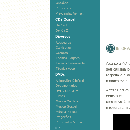
Orações
Pregações
Pré-venda / Vem aí...
CDs Gospel
De A a J
De K a Z
Diversos
Audiolivros
Camisetas
Correias
Técnica Corporal
Técnica Instrumental
A cantora
Adri
Técnica Vocal
seu carisma p
DVDs
respeito e a a
Animações & Infantil
maiores evento
Documentários
Adriana
gravo
DVD / CD-ROM
certeza valeu 
Filmes
Música Católica
uma nova fase
Música Gospel
missionária, 
Música Popular
Pregações
Pré-venda / Vem aí...
K7