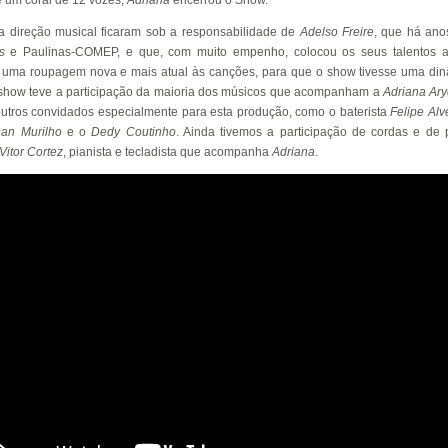
e um coral de 12 vozes,
Adriana
encerrou o Show.
 a direção musical ficaram sob a responsabilidade de
Adelso
Freire
, que há ano
s
e Paulinas-COMEP, e que, com muito empenho, colocou os seus talentos a 
o uma roupagem nova e mais atual às canções, para que o show tivesse uma din
 show teve a participação da maioria dos músicos que acompanham a
Adriana
Ar
 outros convidados especialmente para esta produção, como o baterista
Felipe Alv
an Murilho
e o
Dedy Coutinho
. Ainda tivemos a participação de cordas e de p
Vitor Cortez
, pianista e tecladista que acompanha
Adriana
.