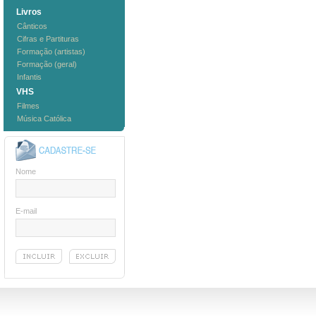
Livros
Cânticos
Cifras e Partituras
Formação (artistas)
Formação (geral)
Infantis
VHS
Filmes
Música Católica
Nome
E-mail