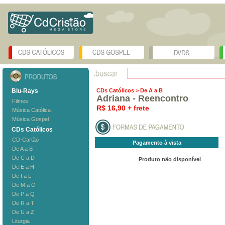
Blu-Rays
CDs Católicos
> De A a B
Adriana - Reencontro
Filmes
R$ 16,90 + frete
Música Católica
Música Gospel
CDs Católicos
CD-Cartão
Pagamento à vista
De A a B
De C a D
Produto não disponível
De E a H
De I a L
De M a O
De P a Q
De R a T
De U a Z
Liturgia