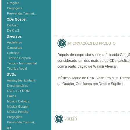
Orações
Pregações
Pré-venda / Vem aí...
CDs Gospel
De A a J
De K a Z
Diversos
Audiolivros
Camisetas
Correias
Depois de emprestar sua voz à banda Canção
Técnica Corporal
considerado um dos mais belos CDs católico
Técnica Instrumental
com a participação de Walmir Alencar.
Técnica Vocal
DVDs
Músicas: Morte de Cruz, Volte Pra Mim, Reenc
Animações & Infantil
da Oração, Confiança em Deus e Súplica.
Documentários
DVD / CD-ROM
Filmes
Música Católica
Música Gospel
Música Popular
Pregações
Pré-venda / Vem aí...
K7