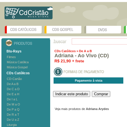
Blu-Rays
CDs Católicos
> De A a B
Adriana - Ao Vivo (CD)
Filmes
R$ 21,90 + frete
Música Católica
Música Gospel
CDs Católicos
CD-Cartão
Pagamento à vista
De A a B
De C a D
De E a H
De I a L
De M a O
Veja mais produtos de
Adriana Arydes
De P a Q
De R a T
De U a Z
Liturgia