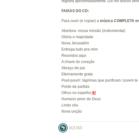
registra aproximadamente 100 mil discos ven
FAIXAS DO CD:
Para ouvir (e copiar) a
música COMPLETA e
Abertura: nossa missão (instrumental)
Glória e majestade
Nova Jerusalém
Entrega tudo pra mim
Reunidos aqui
A chave do coração
Abraço de pai
Eternamente grata
Pout-pourri: lágrimas que purificam / jovem t
Ponto de partida
Olhos no espelho
Humano amor de Deus
Lindo céu
Nova unção