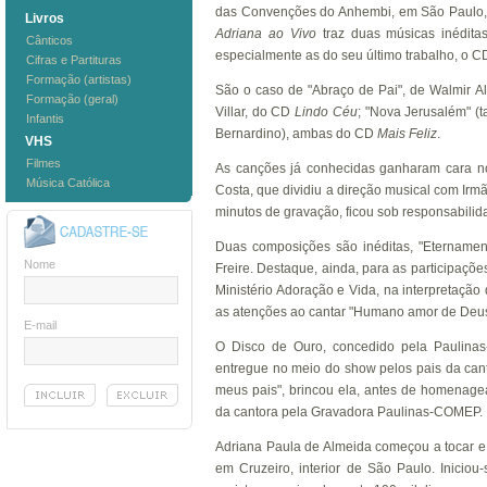
das Convenções do Anhembi, em São Paulo,
Livros
Adriana ao Vivo
traz duas músicas inédita
Cânticos
especialmente as do seu último trabalho, o 
Cifras e Partituras
Formação (artistas)
São o caso de "Abraço de Pai", de Walmir A
Formação (geral)
Villar, do CD
Lindo Céu
; "Nova Jerusalém" (t
Infantis
Bernardino), ambas do CD
Mais Feliz
.
VHS
Filmes
As canções já conhecidas ganharam cara no
Música Católica
Costa, que dividiu a direção musical com Irm
minutos de gravação, ficou sob responsabilida
Duas composições são inéditas, "Eternament
Nome
Freire. Destaque, ainda, para as participaçõe
Ministério Adoração e Vida, na interpretação 
as atenções ao cantar "Humano amor de Deus"
E-mail
O Disco de Ouro, concedido pela Paulin
entregue no meio do show pelos pais da cant
meus pais", brincou ela, antes de homenage
da cantora pela Gravadora Paulinas-COMEP.
Adriana Paula de Almeida começou a tocar e
em Cruzeiro, interior de São Paulo. Inicio