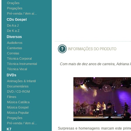
Orações
Pregações
Pré-venda / Vem aí...
CDs Gospel
De A a J
De K a Z
Diversos
Audiolivros
Camisetas
Correias
Técnica Corporal
Técnica Instrumental
Com mais de dez anos de carreira, Adriana
Técnica Vocal
DVDs
Animações & Infantil
Documentários
DVD / CD-ROM
Filmes
Música Católica
Música Gospel
Música Popular
Pregações
Pré-venda / Vem aí...
Surpresas e homenagens marcam este prime
K7