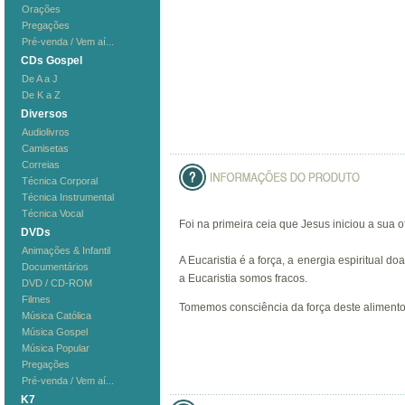
Orações
Pregações
Pré-venda / Vem aí...
CDs Gospel
De A a J
De K a Z
Diversos
Audiolivros
Camisetas
Correias
Técnica Corporal
Técnica Instrumental
Técnica Vocal
Foi na primeira ceia que Jesus iniciou a sua 
DVDs
Animações & Infantil
A Eucaristia é a força, a energia espiritual 
Documentários
a Eucaristia somos fracos.
DVD / CD-ROM
Filmes
Tomemos consciência da força deste alimento
Música Católica
Música Gospel
Música Popular
Pregações
Pré-venda / Vem aí...
K7