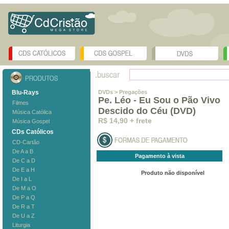
Blu-Rays
DVDs
> Pregações
Pe. Léo - Eu Sou o Pão Vivo
Filmes
Descido do Céu (DVD)
Música Católica
R$ 14,90 + frete
Música Gospel
CDs Católicos
CD-Cartão
De A a B
Pagamento à vista
De C a D
De E a H
Produto não disponível
De I a L
De M a O
De P a Q
De R a T
De U a Z
Liturgia