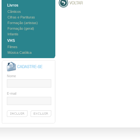
Livros
Cânticos
Cifras e Partituras
Formação (artistas)
Formação (geral)
Infantis
VHS
Filmes
Música Católica
Nome
E-mail