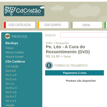
Blu-Rays
DVDs
> Pregações
Pe. Léo - A Cura do
Filmes
Ressentimento (DVD)
Música Católica
R$ 14,90 + frete
Música Gospel
CDs Católicos
CD-Cartão
De A a B
Pagamento à vista
De C a D
De E a H
Produto não disponível
De I a L
De M a O
De P a Q
De R a T
De U a Z
Liturgia