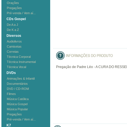
Orações
Pregações
Pré-venda / Vem aí...
CDs Gospel
De A a J
De K a Z
Diversos
Audiolivros
Camisetas
Correias
Técnica Corporal
Técnica Instrumental
Pregação de Padre Léo - A CURA DO RESS
Técnica Vocal
DVDs
Animações & Infantil
Documentários
DVD / CD-ROM
Filmes
Música Católica
Música Gospel
Música Popular
Pregações
Pré-venda / Vem aí...
K7