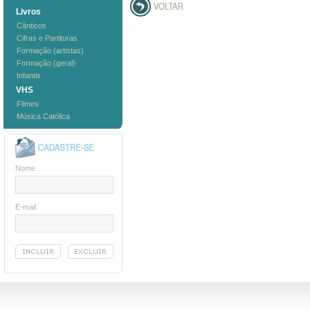
Livros
Cânticos
Cifras e Partituras
Formação (artistas)
Formação (geral)
Infantis
VHS
Filmes
Música Católica
Nome
E-mail