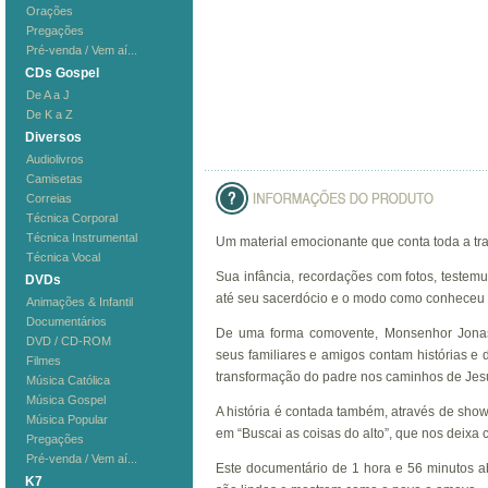
Orações
Pregações
Pré-venda / Vem aí...
CDs Gospel
De A a J
De K a Z
Diversos
Audiolivros
Camisetas
Correias
Técnica Corporal
Técnica Instrumental
Um material emocionante que conta toda a traj
Técnica Vocal
Sua infância, recordações com fotos, teste
DVDs
até seu sacerdócio e o modo como conheceu
Animações & Infantil
Documentários
De uma forma comovente, Monsenhor Jonas 
DVD / CD-ROM
seus familiares e amigos contam histórias e
Filmes
transformação do padre nos caminhos de Jesu
Música Católica
Música Gospel
A história é contada também, através de show
Música Popular
em “Buscai as coisas do alto”, que nos deixa
Pregações
Pré-venda / Vem aí...
Este documentário de 1 hora e 56 minutos 
K7