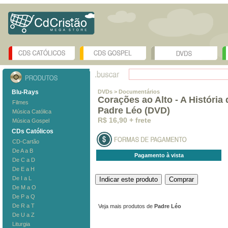
Blu-Rays
DVDs
> Documentários
Corações ao Alto - A História 
Filmes
Padre Léo (DVD)
Música Católica
R$ 16,90 + frete
Música Gospel
CDs Católicos
CD-Cartão
De A a B
Pagamento à vista
De C a D
De E a H
De I a L
De M a O
De P a Q
De R a T
Veja mais produtos de
Padre Léo
De U a Z
Liturgia