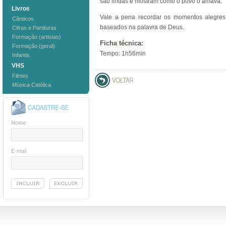
são lindas e mostram como o povo o amava.
Livros
Vale a pena recordar os momentos alegres
Cânticos
baseados na palavra de Deus.
Cifras e Partituras
Formação (artistas)
Ficha técnica:
Formação (geral)
Tempo: 1h56min
Infantis
VHS
Filmes
Música Católica
Nome
E-mail