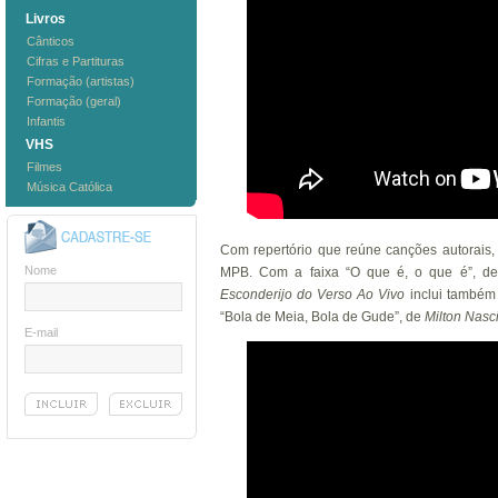
Livros
Cânticos
Cifras e Partituras
Formação (artistas)
Formação (geral)
Infantis
VHS
Filmes
Música Católica
Com repertório que reúne canções autorais,
Nome
MPB. Com a faixa “O que é, o que é”, d
Esconderijo do Verso Ao Vivo
inclui também 
“Bola de Meia, Bola de Gude”, de
Milton Nasc
E-mail