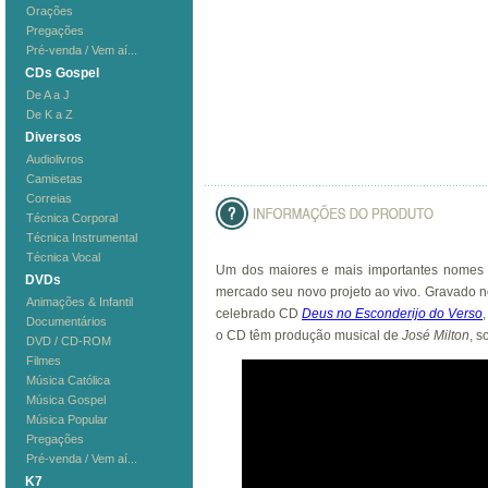
Orações
Pregações
Pré-venda / Vem aí...
CDs Gospel
De A a J
De K a Z
Diversos
Audiolivros
Camisetas
Correias
Técnica Corporal
Técnica Instrumental
Técnica Vocal
Um dos maiores e mais importantes nomes d
DVDs
mercado seu novo projeto ao vivo. Gravado no
Animações & Infantil
celebrado CD
Deus no Esconderijo do Verso
Documentários
o CD têm produção musical de
José Milton
, s
DVD / CD-ROM
Filmes
Música Católica
Música Gospel
Música Popular
Pregações
Pré-venda / Vem aí...
K7