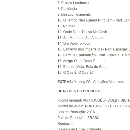
7. Estrela Luminosa
8. Paciência
9. Desacontecimento
10. O Tempo Não Espera Ninguém - Part. Esp
11. Na Mira
12. Onde Deus Possa Me Ouvir
13. Ser Menino e Ser Amado
14. Um Violeiro Toca
15. Lamento dos Imperfeitos - Part. Especial: 
16. Perfeita Contradição - Part. Especial: Ra
17. Amigo Onde Deus É
18. Bola de Meia, Bola de Gude
19. O Que É, O Que É?
EXTRAS:
Making Of e Abluções Maternas
DETALHES DO PRODUTO:
Idioma original: PORTUGUÊS - DOLBY DIGIT
Idioma do Áudio: PORTUGUÊS - DOLBY DIGI
Ano de Produção: 2016
País de Produção: BRASIL
Região: 4
Sistema de Cores: Colorido