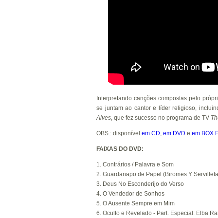
Interpretando canções compostas pelo própr
se juntam ao cantor e líder religioso, inclui
Alves
, que fez sucesso no programa de TV
Th
OBS.: disponível
em CD
,
em DVD
e
em BOX 
FAIXAS DO DVD:
1. Contrários / Palavra e Som
2. Guardanapo de Papel (Biromes Y Servilleta
3. Deus No Esconderijo do Verso
4. O Vendedor de Sonhos
5. O Ausente Sempre em Mim
6. Oculto e Revelado - Part. Especial: Elba R