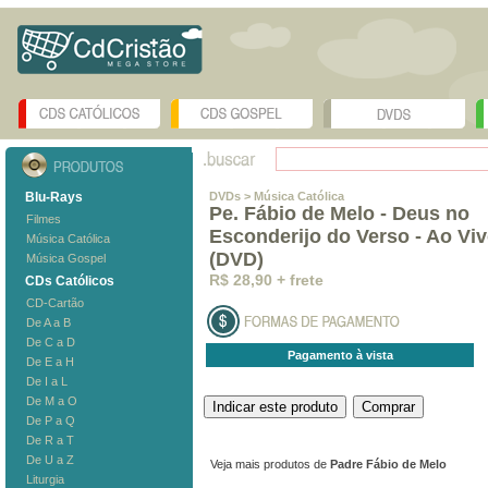
Blu-Rays
DVDs
> Música Católica
Pe. Fábio de Melo - Deus no
Filmes
Esconderijo do Verso - Ao Vi
Música Católica
(DVD)
Música Gospel
R$ 28,90 + frete
CDs Católicos
CD-Cartão
De A a B
De C a D
Pagamento à vista
De E a H
De I a L
De M a O
De P a Q
De R a T
De U a Z
Veja mais produtos de
Padre Fábio de Melo
Liturgia