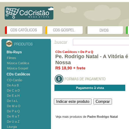
Blu-Rays
CDs Católicos
> De P a Q
Pe. Rodrigo Natal - A Vitória é
Filmes
Nossa
Música Católica
R$ 18,90 + frete
Música Gospel
CDs Católicos
CD-Cartão
De A a B
Pagamento à vista
De C a D
De E a H
De I a L
De M a O
De P a Q
De R a T
Veja mais produtos de
Padre Rodrigo Natal
De U a Z
Liturgia