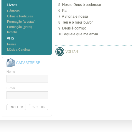
5. Nosso Deus é poderoso
Livros
6. Pai
Cânticos
Cifras e Partituras
7. A vitória é nossa
Formação (artistas)
8. Teu é o meu louvor
Formação (geral)
9. Deus é comigo
Infantis
10. Aquele que me envia
VHS
Filmes
Música Católica
Nome
E-mail