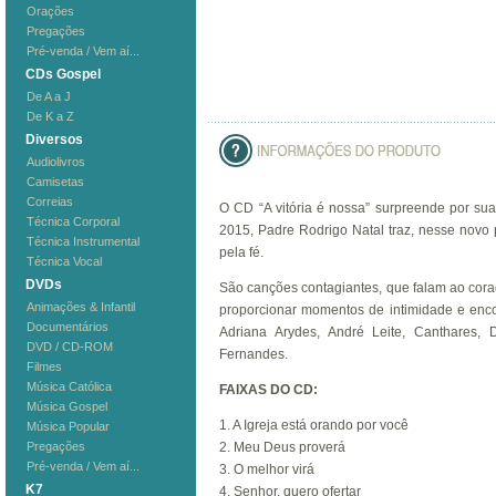
Orações
Pregações
Pré-venda / Vem aí...
CDs Gospel
De A a J
De K a Z
Diversos
Audiolivros
Camisetas
Correias
O CD “A vitória é nossa” surpreende por su
Técnica Corporal
2015, Padre Rodrigo Natal traz, nesse novo
Técnica Instrumental
pela fé.
Técnica Vocal
DVDs
São canções contagiantes, que falam ao coraç
Animações & Infantil
proporcionar momentos de intimidade e enco
Documentários
Adriana Arydes, André Leite, Canthares, 
DVD / CD-ROM
Fernandes.
Filmes
Música Católica
FAIXAS DO CD:
Música Gospel
1. A Igreja está orando por você
Música Popular
Pregações
2. Meu Deus proverá
Pré-venda / Vem aí...
3. O melhor virá
K7
4. Senhor, quero ofertar