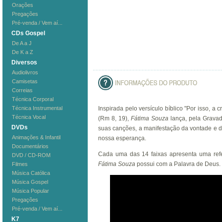
Orações
Pregações
Pré-venda / Vem aí...
CDs Gospel
De A a J
De K a Z
Diversos
Audiolivros
Camisetas
Correias
Técnica Corporal
Técnica Instrumental
Inspirada pelo versículo bíblico "Por isso, a
Técnica Vocal
(Rm 8, 19),
Fátima Souza
lança, pela Grava
DVDs
suas canções, a manifestação da vontade e
Animações & Infantil
nossa esperança.
Documentários
Cada uma das 14 faixas apresenta uma refer
DVD / CD-ROM
Fátima Souza
possui com a Palavra de Deus.
Filmes
Música Católica
Música Gospel
Música Popular
Pregações
Pré-venda / Vem aí...
K7