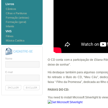
Livros
Cânticos
Cifras e Partituras
Formação (artistas)
Formação (geral)
Infantis
VHS
Filmes
Música Católica
Nome
O CD conta com a participação de
Eliana Rib
deixe de sonhar”.
E-mail
Há destaque também para algumas composi
foi retirado o título do CD, “Meu Céu”, de
faixa “ Filho da Promessa”, dedicada ao filho 
FAIXAS DO CD:
You need to install Microsoft Silverlight to view