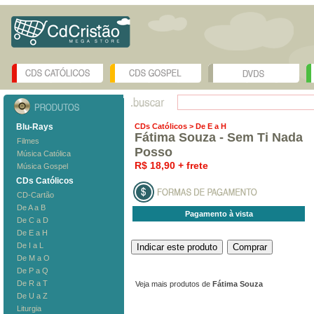
Blu-Rays
CDs Católicos
> De E a H
Fátima Souza - Sem Ti Nada
Filmes
Posso
Música Católica
R$ 18,90 + frete
Música Gospel
CDs Católicos
CD-Cartão
De A a B
Pagamento à vista
De C a D
De E a H
De I a L
De M a O
De P a Q
De R a T
Veja mais produtos de
Fátima Souza
De U a Z
Liturgia