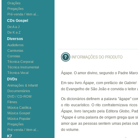
Orações
Pregações
Pré-venda / Vem aí...
CDs Gospel
De A a J
De K a Z
Diversos
Audiolivros
Camisetas
Correias
Técnica Corporal
Técnica Instrumental
Técnica Vocal
Ágape. O amor divino, segundo o Padre
Marc
DVDs
Em seu livro
Ágape
, com prefácio de
Gabriel 
Animações & Infantil
do Evangelho de São João e convida o leitor 
Documentários
DVD / CD-ROM
Os dicionários definem a palavra "ágape" como
Filmes
o rito eucarístico. O rito confraternizava r
Música Católica
Ágape
, livro lançado pela Editora
Globo
, Pa
Música Gospel
"Ágape é uma palavra de origem grega que sig
Música Popular
amor que as pessoas sentem umas pelas outra
Pregações
do volume.
Pré-venda / Vem aí...
K7