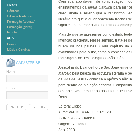
Com sua abordagem de comunicação moder
Livros
ensinamentos da
Igreja Católica
para milhõe
Cânticos
claro, direto e sereno que o transformou 
Cifras e Partituras
literária em que o autor apresenta trechos 
Formação (artistas)
significado do amor divino no mundo contem
Formação (geral)
Infantis
Mais do que se apresentar como estudo teológi
VHS
intenção oracional. Nesse sentido, trata-se d
Filmes
busca da boa palavra. Cada capítulo do
Música Católica
examinados pelo autor, como a convidar os 
mensagens de Jesus segundo São João.
A escolha do Evangelho de São João entre tant
Nome
Marcelo
pela beleza da estrutura literária e
da vida de Jesus - como se o apóstolo não s
para dentro da situação descrita. Compartilh
E-mail
dos objetivos declarados do autor, que bu
Deus.
Editora: Globo
Autor: PADRE MARCELO ROSSI
ISBN: 9788525048950
Origem: Nacional
Ano: 2010