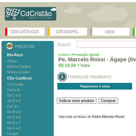
Blu-Rays
Livros
> Formação (geral)
Pe. Marcelo Rossi - Ágape (liv
Filmes
R$ 16,50 + frete
Música Católica
Música Gospel
CDs Católicos
CD-Cartão
Pagamento à vista
De A a B
De C a D
De E a H
De I a L
De M a O
Veja mais produtos de
Padre Marcelo Rossi
De P a Q
De R a T
De U a Z
Liturgia