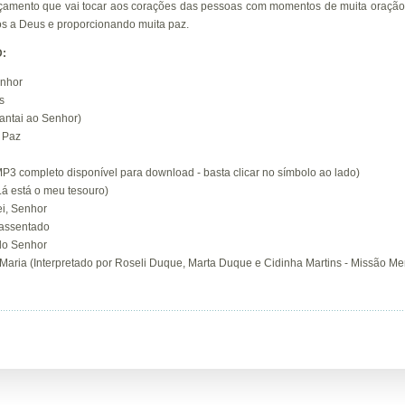
çamento que vai tocar aos corações das pessoas com momentos de muita oração 
s a Deus e proporcionando muita paz.
D:
enhor
s
antai ao Senhor)
 Paz
MP3 completo disponível para download - basta clicar no símbolo ao lado)
Lá está o meu tesouro)
ei, Senhor
 assentado
do Senhor
 Maria (Interpretado por Roseli Duque, Marta Duque e Cidinha Martins - Missão M