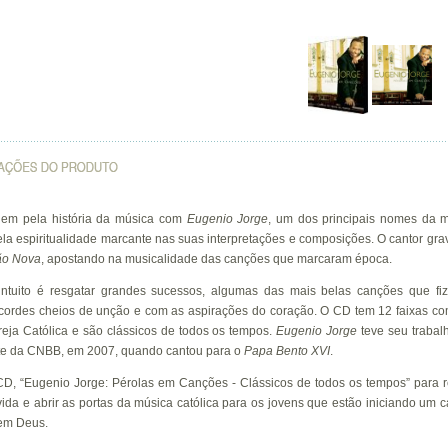
em pela história da música com
Eugenio Jorge
, um dos principais nomes da mú
la espiritualidade marcante nas suas interpretações e composições. O cantor gra
ão Nova
, apostando na musicalidade das canções que marcaram época.
ntuito é resgatar grandes sucessos, algumas das mais belas canções que fi
 acordes cheios de unção e com as aspirações do coração. O CD tem 12 faixas c
eja Católica e são clássicos de todos os tempos.
Eugenio Jorge
teve seu trabal
te da CNBB, em 2007, quando cantou para o
Papa Bento XVI
.
CD, “Eugenio Jorge: Pérolas em Canções - Clássicos de todos os tempos” para r
da e abrir as portas da música católica para os jovens que estão iniciando um 
em Deus.