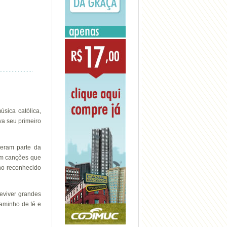
sica católica,
va seu primeiro
zeram parte da
om canções que
ho reconhecido
eviver grandes
caminho de fé e