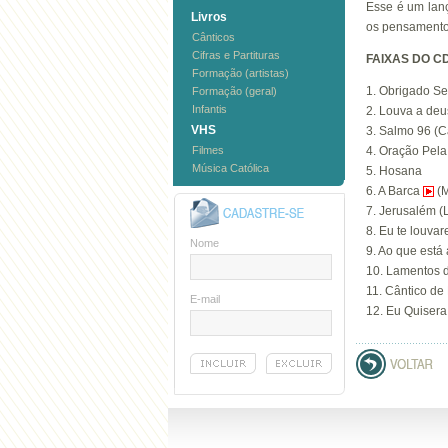
Esse é um lan
Livros
os pensamento
Cânticos
Cifras e Partituras
FAIXAS DO C
Formação (artistas)
1. Obrigado S
Formação (geral)
Infantis
2. Louva a deu
VHS
3. Salmo 96 (C
Filmes
4. Oração Pela
Música Católica
5. Hosana
6. A Barca
(
7. Jerusalém (
8. Eu te louvar
Nome
9. Ao que está
10. Lamentos 
11. Cântico de
E-mail
12. Eu Quisera