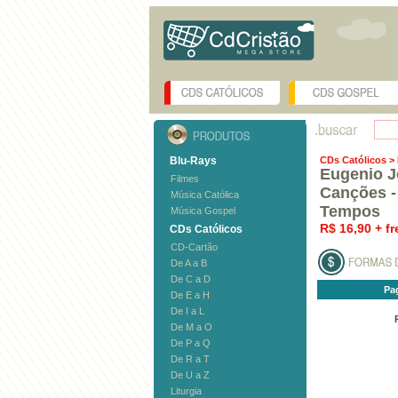
Blu-Rays
CDs Católicos
>
Eugenio J
Filmes
Canções -
Música Católica
Tempos
Música Gospel
R$ 16,90 + fr
CDs Católicos
CD-Cartão
De A a B
De C a D
Pa
De E a H
De I a L
De M a O
De P a Q
De R a T
De U a Z
Liturgia