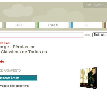
 De E a H
orge - Pérolas em
 Clássicos de Todos os
ete
gamento à vista
Produto não disponível