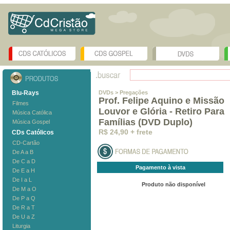
Blu-Rays
DVDs
> Pregações
Prof. Felipe Aquino e Missão
Filmes
Louvor e Glória - Retiro Para
Música Católica
Famílias (DVD Duplo)
Música Gospel
R$ 24,90 + frete
CDs Católicos
CD-Cartão
De A a B
De C a D
Pagamento à vista
De E a H
De I a L
Produto não disponível
De M a O
De P a Q
De R a T
De U a Z
Liturgia