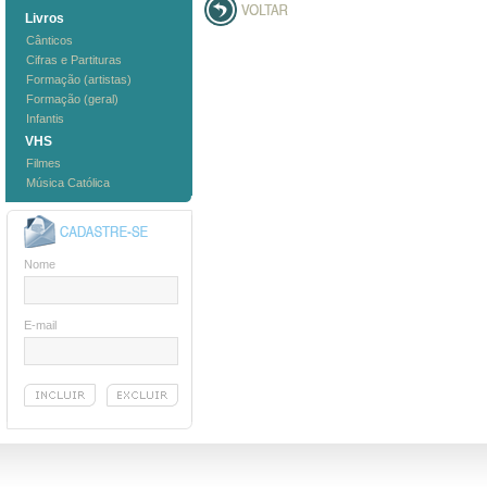
Livros
Cânticos
Cifras e Partituras
Formação (artistas)
Formação (geral)
Infantis
VHS
Filmes
Música Católica
Nome
E-mail