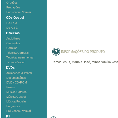
Orações
Pregações
Pré-venda / Vem aí...
CDs Gospel
De A a J
De K a Z
Diversos
Audiolivros
Camisetas
Correias
Técnica Corporal
Técnica Instrumental
Tema: Jesus, Maria e José, minha família voss
Técnica Vocal
DVDs
Animações & Infantil
Documentários
DVD / CD-ROM
Filmes
Música Católica
Música Gospel
Música Popular
Pregações
Pré-venda / Vem aí...
K7